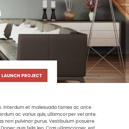
n
LAUNCH PROJECT
en. Interdum et malesuada fames ac ante
terdum ac varius quis, ullamcorper vel ante.
nas non pulvinar purus. Vestibulum posuere
 Donec quis felis leo. Cras ullamcorper, est