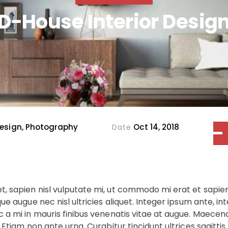
D-House Interior Desig
Design, Photography
Oct 14, 2018
Date
t, sapien nisl vulputate mi, ut commodo mi erat et sapi
ue augue nec nisl ultricies aliquet. Integer ipsum ante, in
c a mi in mauris finibus venenatis vitae at augue. Maece
Etiam non ante urna. Curabitur tincidunt ultrices sagittis.